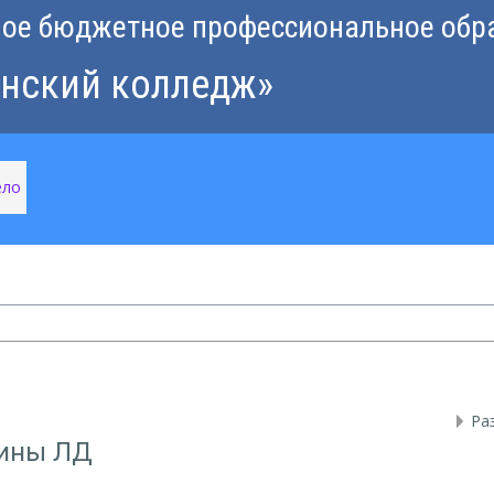
ное бюджетное профессиональное обр
инский колледж»
ело
Ра
ины ЛД