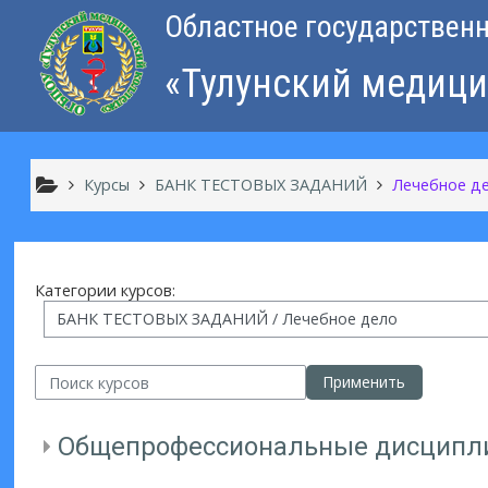
Перейти к основному содержанию
Областное государствен
«Тулунский медиц
Курсы
БАНК ТЕСТОВЫХ ЗАДАНИЙ
Лечебное д
Категории курсов:
оиск курсов
Применить
Общепрофессиональные дисципл